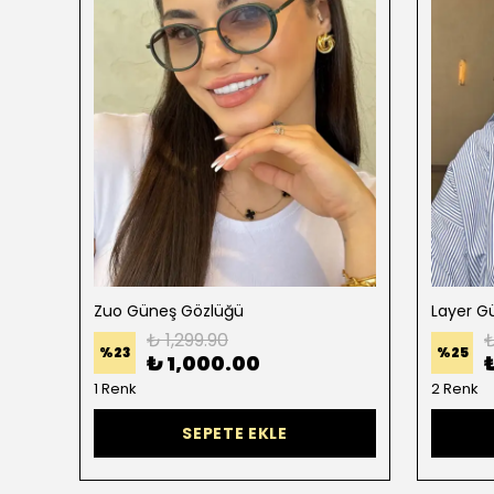
Canillo Güneş Gözlüğü Gold Çerçeve Siyah Cam
Zuo Güneş Gözlüğü
Layer G
₺ 1,299.90
₺
%
23
%
25
₺ 1,000.00
1 Renk
2 Renk
SEPETE EKLE