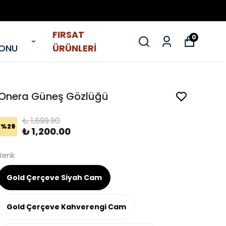
FIRSAT
0
YONU
ÜRÜNLERİ
Onera Güneş Gözlüğü
₺ 1,699.90
%
29
₺ 1,200.00
Renk
Gold Çerçeve Siyah Cam
Gold Çerçeve Kahverengi Cam