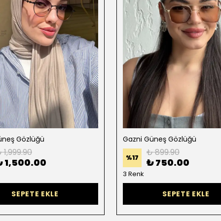
üneş Gözlüğü
Gazni Güneş Gözlüğü
 1,999.90
₺ 899.90
%
17
₺ 1,500.00
₺ 750.00
3 Renk
SEPETE EKLE
SEPETE EKLE