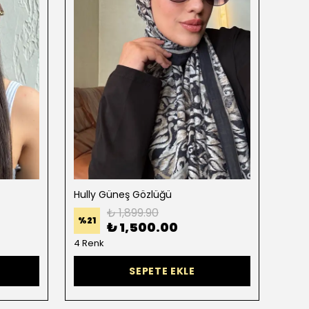
Hully Güneş Gözlüğü
Veta
₺ 1,899.90
%
21
%
32
₺ 1,500.00
4 Renk
2 Re
SEPETE EKLE